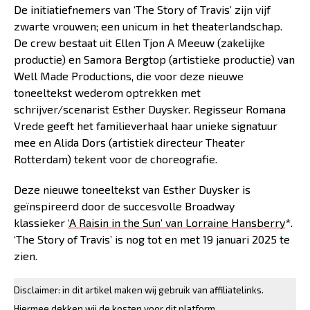
De initiatiefnemers van ‘The Story of Travis’ zijn vijf
zwarte vrouwen; een unicum in het theaterlandschap.
De crew bestaat uit Ellen Tjon A Meeuw (zakelijke
productie) en Samora Bergtop (artistieke productie) van
Well Made Productions, die voor deze nieuwe
toneeltekst wederom optrekken met
schrijver/scenarist Esther Duysker. Regisseur Romana
Vrede geeft het familieverhaal haar unieke signatuur
mee en Alida Dors (artistiek directeur Theater
Rotterdam) tekent voor de choreografie.
Deze nieuwe toneeltekst van Esther Duysker is
geïnspireerd door de succesvolle Broadway
klassieker
‘A Raisin in the Sun’ van Lorraine Hansberry
*.
‘The Story of Travis’ is nog tot en met 19 januari 2025 te
zien.
Disclaimer: in dit artikel maken wij gebruik van affiliatelinks.
Hiermee dekken wij de kosten voor dit platform.