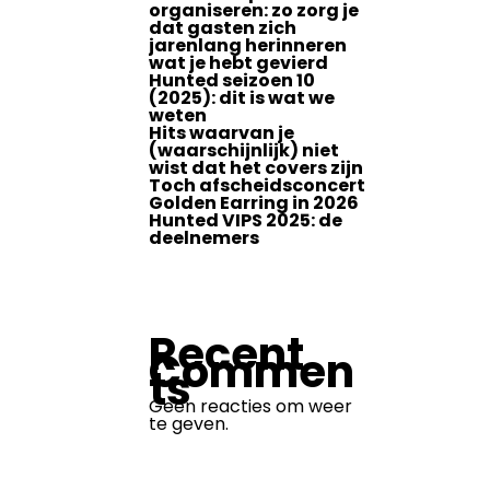
organiseren: zo zorg je
dat gasten zich
jarenlang herinneren
wat je hebt gevierd
Hunted seizoen 10
(2025): dit is wat we
weten
Hits waarvan je
(waarschijnlijk) niet
wist dat het covers zijn
Toch afscheidsconcert
Golden Earring in 2026
Hunted VIPS 2025: de
deelnemers
Recent
Commen
ts
Geen reacties om weer
te geven.