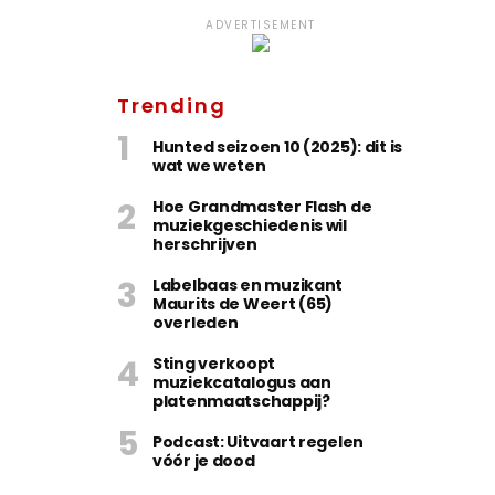
ADVERTISEMENT
Trending
Hunted seizoen 10 (2025): dit is
wat we weten
Hoe Grandmaster Flash de
muziekgeschiedenis wil
herschrijven
Labelbaas en muzikant
Maurits de Weert (65)
overleden
Sting verkoopt
muziekcatalogus aan
platenmaatschappij?
Podcast: Uitvaart regelen
vóór je dood