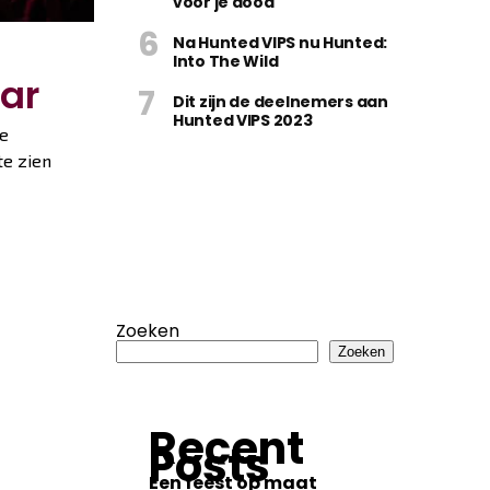
vóór je dood
Na Hunted VIPS nu Hunted:
Into The Wild
ar
Dit zijn de deelnemers aan
Hunted VIPS 2023
te
te zien
Zoeken
Zoeken
Recent
Posts
Een feest op maat