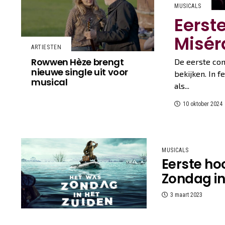
MUSICALS
Eerst
Misér
ARTIESTEN
Rowwen Hèze brengt
De eerste con
nieuwe single uit voor
bekijken. In 
musical
als...
10 oktober 2024
MUSICALS
Eerste ho
Zondag in
3 maart 2023