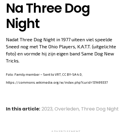
Na Three Dog
Night
Nadat Three Dog Night in 1977 uiteen viel speelde
Sneed nog met The Ohio Players, K.A.T.T. (uitgelichte
foto) en vormde hij zijn eigen band Same Dog New
Tricks.
Foto: Family member – Sent to VRT, CC BY-SA 4.0,
https://commons.wikimedia.org/w/index.php?curid=131499337
In this article:
2023
,
Overleden
,
Three Dog Night
ADVERTISEMENT