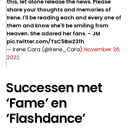
this, let alone release the news. Please
share your thoughts and memories of
Irene. I'll be reading each and every one of
them and know she'll be smiling from
Heaven. She adored her fans. – JM
pic.twitter.com/TsC5BwZ3fh
— Irene Cara (@Irene_Cara)
November 26,
2022
Successen met
‘Fame’ en
‘Flashdance’