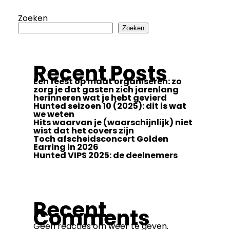
Zoeken
Zoeken
Recent Posts
Een feest op maat organiseren: zo
zorg je dat gasten zich jarenlang
herinneren wat je hebt gevierd
Hunted seizoen 10 (2025): dit is wat
we weten
Hits waarvan je (waarschijnlijk) niet
wist dat het covers zijn
Toch afscheidsconcert Golden
Earring in 2026
Hunted VIPS 2025: de deelnemers
Recent
Comments
Geen reacties om weer te geven.