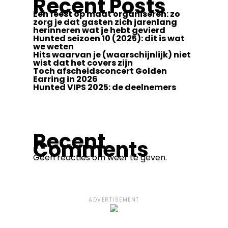
Recent Posts
Een feest op maat organiseren: zo
zorg je dat gasten zich jarenlang
herinneren wat je hebt gevierd
Hunted seizoen 10 (2025): dit is wat
we weten
Hits waarvan je (waarschijnlijk) niet
wist dat het covers zijn
Toch afscheidsconcert Golden
Earring in 2026
Hunted VIPS 2025: de deelnemers
Recent
Comments
Geen reacties om weer te geven.
ADVERTISEMENT